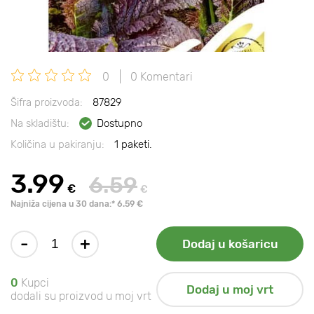
0
0 Komentari
Šifra proizvoda:
87829
Na skladištu:
Dostupno
Količina u pakiranju:
1 paketi.
3.99
6.59
€
€
Najniža cijena u 30 dana:* 6.59 €
-
+
Dodaj u košaricu
0
Kupci
Dodaj u moj vrt
dodali su proizvod u moj vrt