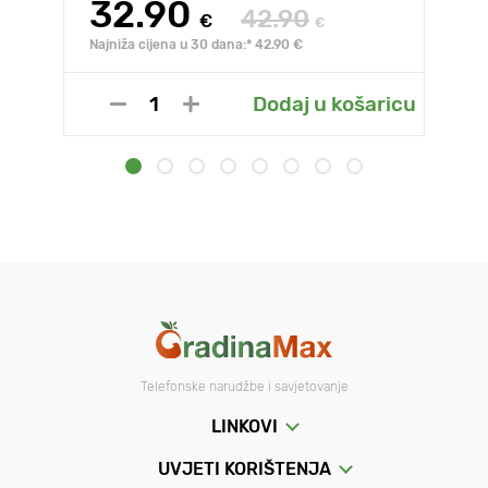
32.90
42.90
€
€
Najniža cijena u 30 dana:* 42.90 €
Dodaj u košaricu
Telefonske narudžbe i savjetovanje
LINKOVI
UVJETI KORIŠTENJA