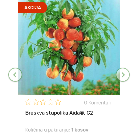
AKCIJA
0 Komentari
Breskva stupolika Aida®, C2
Količina u pakiranju:
1 kosov