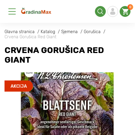
0
Glavna stranica
Katalog
Sjemena
Gorušica
Crvena Gorušica Red Giant
CRVENA GORUŠICA RED
GIANT
AKCIJA