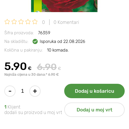
0
0 Komentari
Šifra proizvoda:
76359
Na skladištu:
Isporuka od 22.08.2026
Količina u pakiranju:
10 komada.
5.90
6.90
€
€
Najniža cijena u 30 dana:* 6.90 €
-
+
Dodaj u košaricu
1
Klijent
Dodaj u moj vrt
dodali su proizvod u moj vrt