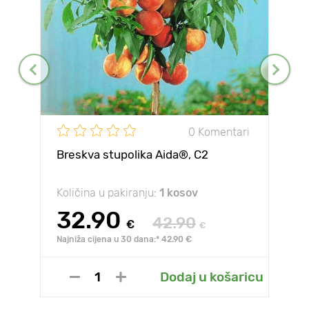
0 Komentari
Breskva stupolika Aida®, C2
Količina u pakiranju:
1 kosov
32.90
42.90
€
€
Najniža cijena u 30 dana:* 42.90 €
Dodaj u košaricu