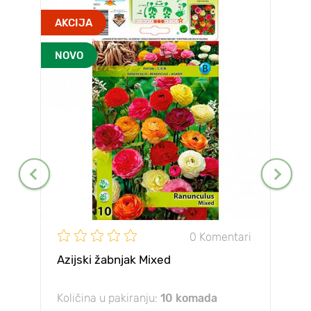
AKCIJA
NOVO
0 Komentari
Azijski žabnjak Mixed
Količina u pakiranju:
10 komada