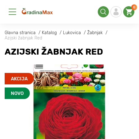
0
Glavna stranica
Katalog
Lukovica
Žabnjak
Azijski žabnjak Red
AZIJSKI ŽABNJAK RED
AKCIJA
NOVO