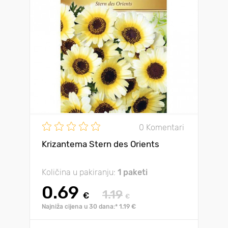
0 Komentari
Krizantema Stern des Orients
Količina u pakiranju:
1 paketi
0.69
1.19
€
€
Najniža cijena u 30 dana:* 1.19 €