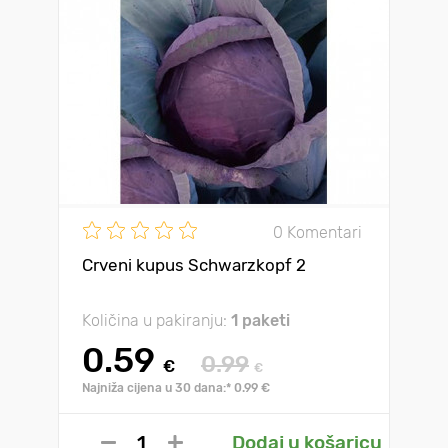
0 Komentari
Crveni kupus Schwarzkopf 2
Količina u pakiranju:
1 paketi
0.59
0.99
€
€
Najniža cijena u 30 dana:* 0.99 €
Dodaj u košaricu