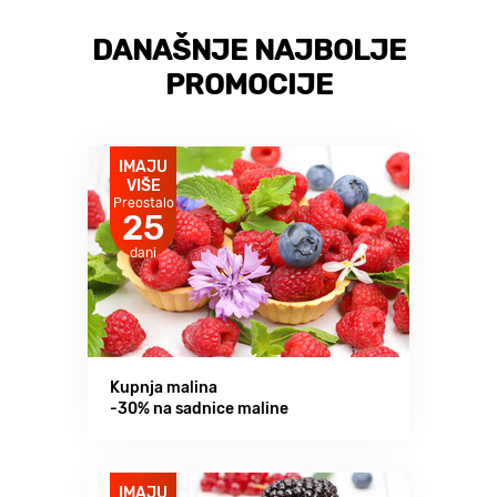
DANAŠNJE NAJBOLJE
PROMOCIJE
IMAJU
VIŠE
Preostalo
25
dani
Kupnja malina
-30% na sadnice maline
IMAJU