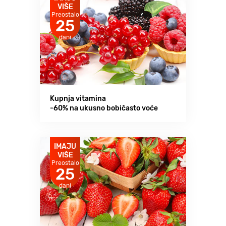
VIŠE
Preostalo
25
dani
Kupnja vitamina
-60% na ukusno bobičasto voće
IMAJU
VIŠE
Preostalo
25
dani