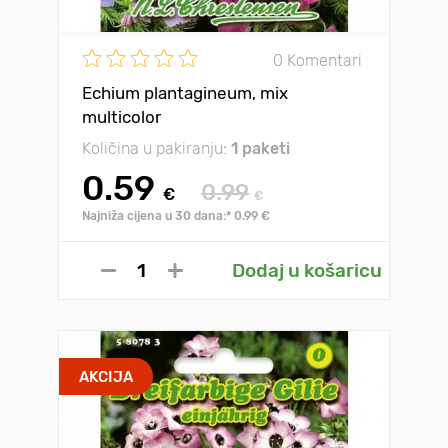
0 Komentari
Echium plantagineum, mix
multicolor
Količina u pakiranju:
1 paketi
0.59
0.99
€
€
Najniža cijena u 30 dana:* 0.99 €
Dodaj u košaricu
AKCIJA