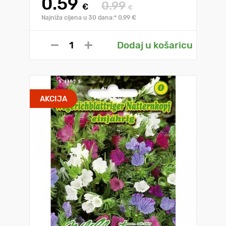
0.59
0.99
€
€
Najniža cijena u 30 dana:* 0.99 €
Dodaj u košaricu
AKCIJA