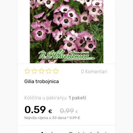
0 Komentari
Gilia trobojnica
Količina u pakiranju:
1 paketi
0.59
0.99
€
€
Najniža cijena u 30 dana:* 0.99 €