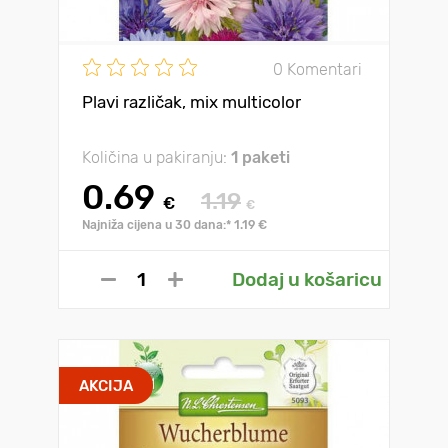
0 Komentari
Plavi različak, mix multicolor
Količina u pakiranju:
1 paketi
0.69
1.19
€
€
Najniža cijena u 30 dana:* 1.19 €
Dodaj u košaricu
AKCIJA