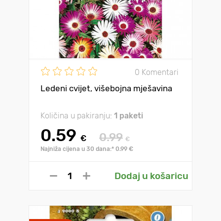
0 Komentari
Ledeni cvijet, višebojna mješavina
Količina u pakiranju:
1 paketi
0.59
0.99
€
€
Najniža cijena u 30 dana:* 0.99 €
Dodaj u košaricu