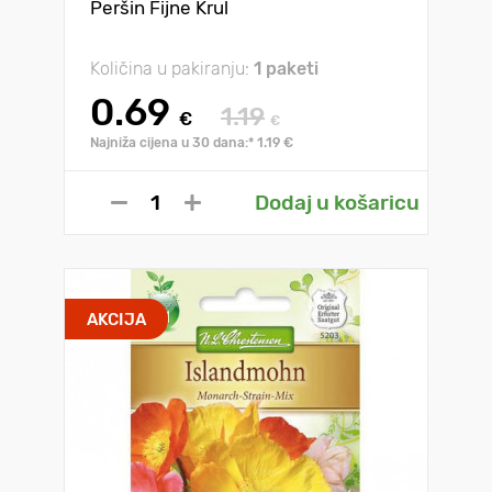
Peršin Fijne Krul
Količina u pakiranju:
1 paketi
0.69
1.19
€
€
Najniža cijena u 30 dana:* 1.19 €
Dodaj u košaricu
AKCIJA