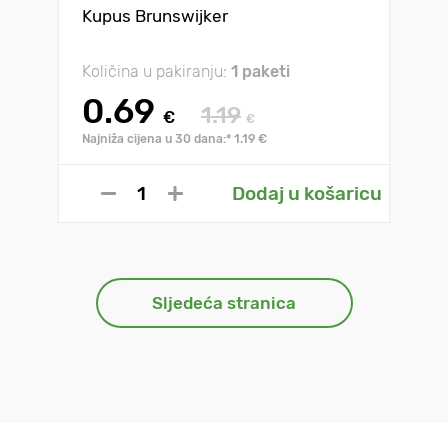
Kupus Brunswijker
Količina u pakiranju:
1 paketi
0.69
1.19
€
€
Najniža cijena u 30 dana:* 1.19 €
Dodaj u košaricu
Sljedeća stranica